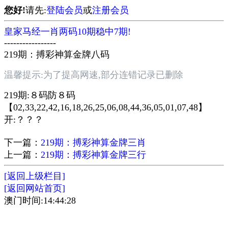
您好!
请先:
登陆会员
或
注册会员
皇家马经一肖两码10期稳中7期!
-----------------
219期：搏彩神算金牌八码
温馨提示:为了提高网速,部分连错记录已删除
219期:８码防８码
【02,33,22,42,16,18,26,25,06,08,44,36,05,01,07,48】
开:？？？
下一篇：
219期：搏彩神算金牌三肖
上一篇：
219期：搏彩神算金牌三行
[返回上级栏目]
[返回网站首页]
澳门时间:14:44:28